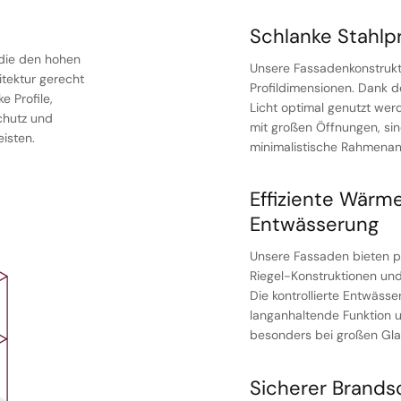
Schlanke Stahlpr
 die den hohen
Unsere Fassadenkonstrukt
tektur gerecht
Profildimensionen. Dank d
 Profile,
Licht optimal genutzt wer
chutz und
mit großen Öffnungen, sin
isten.
minimalistische Rahmenant
Effiziente Wärm
Entwässerung
Unsere Fassaden bieten p
Riegel-Konstruktionen und
Die kontrollierte Entwäss
langanhaltende Funktion u
besonders bei großen Gla
Sicherer Brandsc