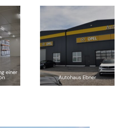
g einer
on
Autohaus Ebner