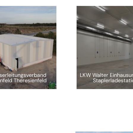
erleitungsverband
LKW Walter Einhausun
nfeld Theresienfeld
Staplerladestati