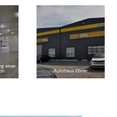
g einer
on
Autohaus Ebner