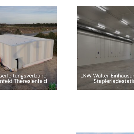
erleitungsverband
LKW Walter Einhausun
nfeld Theresienfeld
Staplerladestati