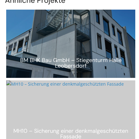
Ähnliche Projekte
BM BHK Bau GmbH – Stiegenturm Halle
Leobersdorf
MH10 – Sicherung einer denkmalgeschützten
Fassade