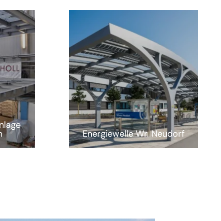
nlage
m
Energiewelle Wr. Neudorf