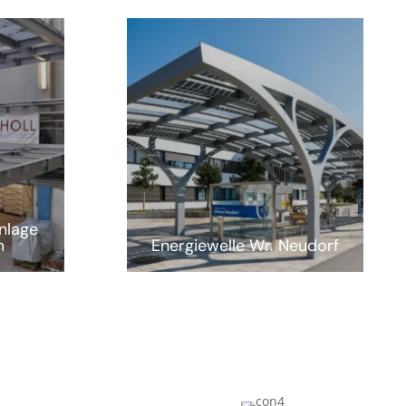
nlage
m
Energiewelle Wr. Neudorf