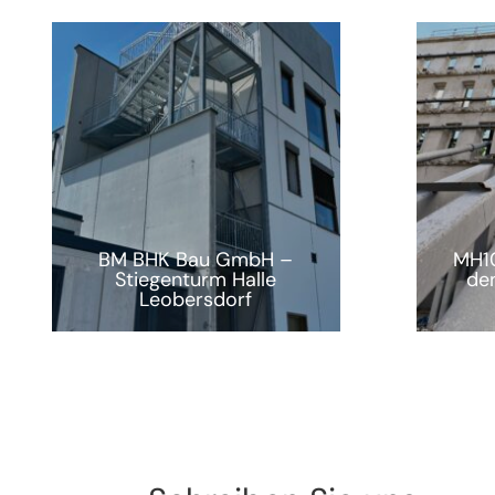
BM BHK Bau GmbH –
MH10
Stiegenturm Halle
de
Leobersdorf