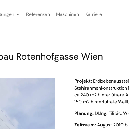
stungen
Referenzen
Maschinen
Karriere
bau Rotenhofgasse Wien
Projekt:
Erdbebenausstei
Stahlrahmenkonstruktion 
ca.240 m2 hinterlüftete
150 m2 hinterlüftete Wel
Planung:
DI.Ing. Filipic, W
Zeitraum:
August 2010 b