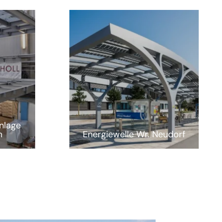
nlage
m
Energiewelle Wr. Neudorf