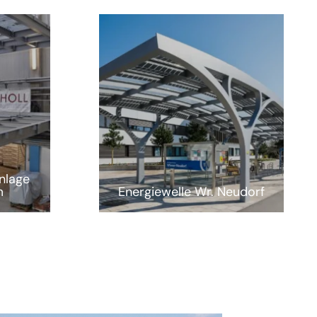
nlage
m
Energiewelle Wr. Neudorf