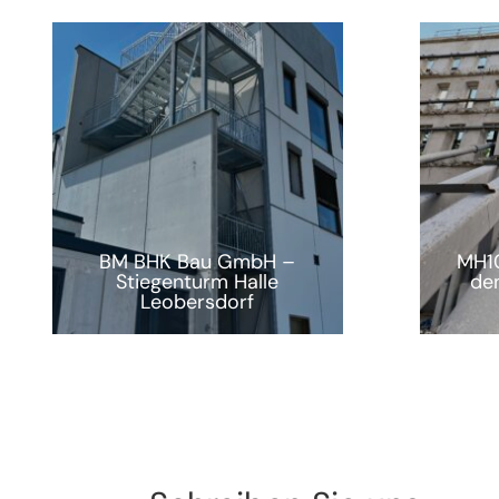
BM BHK Bau GmbH –
MH10
Stiegenturm Halle
de
Leobersdorf